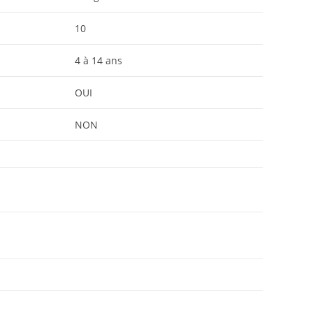
10
4 à 14 ans
OUI
NON