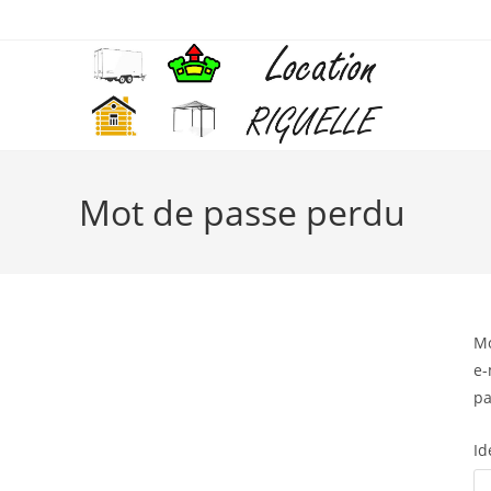
Mot de passe perdu
Mo
e-
pa
Id