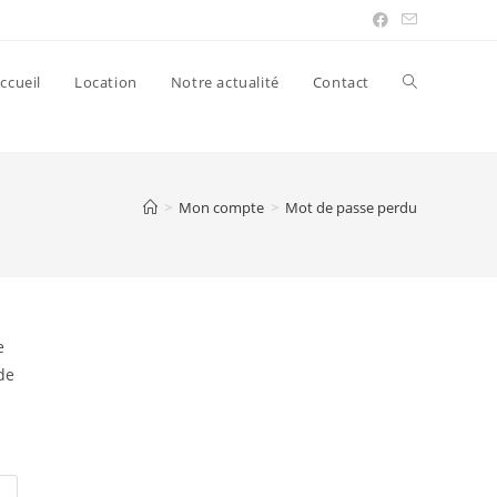
ccueil
Location
Notre actualité
Contact
>
Mon compte
>
Mot de passe perdu
e
de