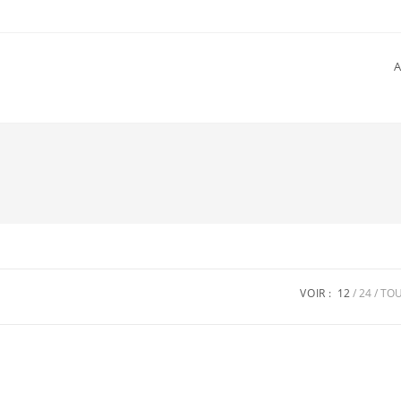
A
VOIR :
12
24
TO